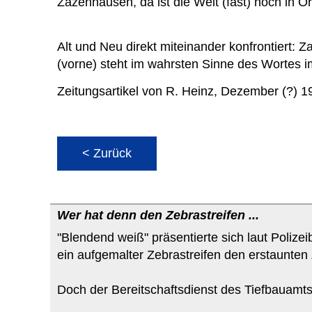
Zazenhausen, da ist die Welt (fast) noch in O
Alt und Neu direkt miteinander konfrontiert: Z
(vorne) steht im wahrsten Sinne des Wortes i
Zeitungsartikel von R. Heinz, Dezember (?) 1
< Zurück
Wer hat denn den Zebrastreifen ...
"Blendend weiß" präsentierte sich laut Poliz
ein aufgemalter Zebrastreifen den erstaunten 
Doch der Bereitschaftsdienst des Tiefbauamts 