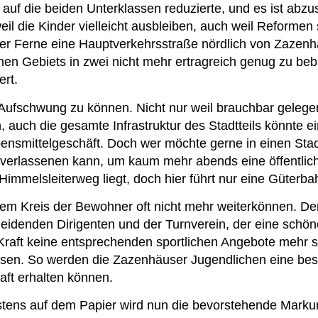
auf die beiden Unterklassen reduzierte, und es ist abz
eil die Kinder vielleicht ausbleiben, auch weil Reforme
 der Ferne eine Hauptverkehrsstraße nördlich von Zazen
chen Gebiets in zwei nicht mehr ertragreich genug zu be
ert.
r Aufschwung zu können. Nicht nur weil brauchbar gele
 auch die gesamte Infrastruktur des Stadtteils könnte 
ensmittelgeschäft. Doch wer möchte gerne in einen Stad
he verlassenen kann, um kaum mehr abends eine öffentli
Himmelsleiterweg liegt, doch hier führt nur eine Güterba
dem Kreis der Bewohner oft nicht mehr weiterkönnen. D
idenden Dirigenten und der Turnverein, der eine schöne
 Kraft keine entsprechenden sportlichen Angebote mehr 
n. So werden die Zazenhäuser Jugendlichen eine besser
aft erhalten können.
ens auf dem Papier wird nun die bevorstehende Marku