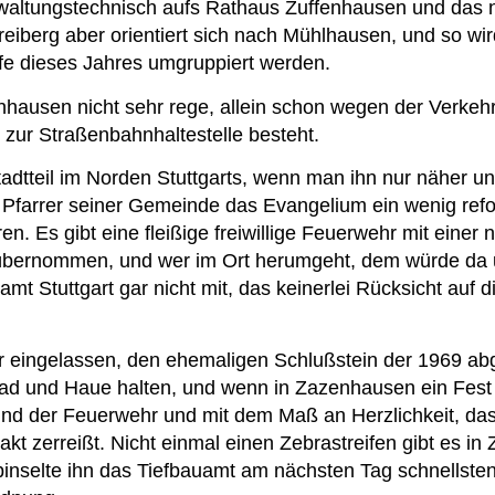
rwaltungstechnisch aufs Rathaus Zuffenhausen und das 
iberg aber orientiert sich nach Mühlhausen, und so wird
fe dieses Jahres umgruppiert werden.
enhausen nicht sehr rege, allein schon wegen der Verke
e zur Straßenbahnhaltestelle besteht.
adtteil im Norden Stuttgarts, wenn man ihn nur näher u
Pfarrer seiner Gemeinde das Evangelium ein wenig refor
 Es gibt eine fleißige freiwillige Feuerwehr mit einer n
bernommen, und wer im Ort herumgeht, dem würde da und
samt Stuttgart gar nicht mit, das keinerlei Rücksicht au
r eingelassen, den ehemaligen Schlußstein der 1969 a
 und Haue halten, und wenn in Zazenhausen ein Fest ge
nd der Feuerwehr und mit dem Maß an Herzlichkeit, das 
akt zerreißt. Nicht einmal einen Zebrastreifen gibt es i
pinselte ihn das Tiefbauamt am nächsten Tag schnellsten