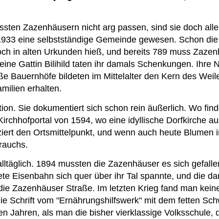
ssten Zazenhäusern nicht arg passen, sind sie doch alle
bis 1933 eine selbstständige Gemeinde gewesen. Schon 
och in alten Urkunden hieß, und bereits 789 muss Zazen
ne Gattin Bilihild taten ihr damals Schenkungen. Ihre 
e Bauernhöfe bildeten im Mittelalter den Kern des Weile
milien erhalten.
tion. Sie dokumentiert sich schon rein äußerlich. Wo fi
Kirchhofportal von 1594, wo eine idyllische Dorfkirche 
iert den Ortsmittelpunkt, und wenn auch heute Blumen 
rauchs.
alltäglich. 1894 mussten die Zazenhäuser es sich gefall
te Eisenbahn sich quer über ihr Tal spannte, und die da
ie Zazenhäuser Straße. Im letzten Krieg fand man keine
e Schrift vom "Ernährungshilfswerk" mit dem fetten Sch
en Jahren, als man die bisher vierklassige Volksschule, 