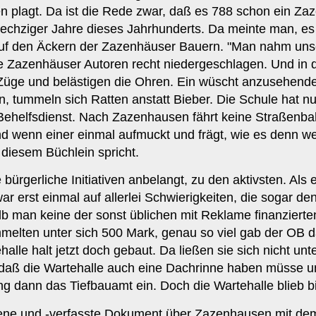
 plagt. Da ist die Rede zwar, daß es 788 schon ein Zaz
 sechziger Jahre dieses Jahrhunderts. Da meinte man, e
 den Äckern der Zazenhäuser Bauern. "Man nahm unse
 Zazenhäuser Autoren recht niedergeschlagen. Und in der
Züge und belästigen die Ohren. Ein wüscht anzusehende
, tummeln sich Ratten anstatt Bieber. Die Schule hat nu
helfsdienst. Nach Zazenhausen fährt keine Straßenbahn,
 wenn einer einmal aufmuckt und frägt, wie es denn weite
diesem Büchlein spricht.
bürgerliche Initiativen anbelangt, zu den aktivsten. Al
war erst einmal auf allerlei Schwierigkeiten, die sogar d
alb man keine der sonst üblichen mit Reklame finanzierten
lten unter sich 500 Mark, genau so viel gab der OB d
le halt jetzt doch gebaut. Da ließen sie sich nicht un
aß die Wartehalle auch eine Dachrinne haben müsse un
g dann das Tiefbauamt ein. Doch die Wartehalle blieb bi
ene und -verfasste Dokument über Zazenhausen mit dem 