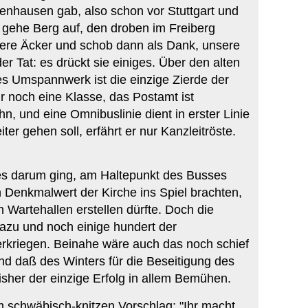
enhausen gab, also schon vor Stuttgart und
s gehe Berg auf, den droben im Freiberg
re Äcker und schob dann als Dank, unsere
 Tat: es drückt sie einiges. Über den alten
s Umspannwerk ist die einzige Zierde der
r noch eine Klasse, das Postamt ist
 und eine Omnibuslinie dient in erster Linie
r gehen soll, erfährt er nur Kanzleitröste.
s es darum ging, am Haltepunkt des Busses
en Denkmalwert der Kirche ins Spiel brachten,
 Wartehallen erstellen dürfte. Doch die
azu und noch einige hundert der
terkriegen. Beinahe wäre auch das noch schief
d daß des Winters für die Beseitigung des
sher der einzige Erfolg in allem Bemühen.
schwäbisch-knitzen Vorschlag: "Ihr macht