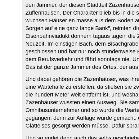
den Jammer, der diesen Stadtteil Zazenhausen
Zuffenhausen. Der Charakter blieb bis in die
wuchsen Häuser en masse aus dem Boden auf
Sorgen auf eine ganz lange Bank", reimten die
Eisenbahnviadukt donnern tagaus tagein die 
Neuzeit. Im einstigen Bach, dem Bisachgraben
geschlossen und hat nur noch stundenweise Be
dem Berufsverkehr und fährt sonntags nie. Und
Das ist der ganze Jammer des Ortes, der aus 
Und dabei gehören die Zazenhäuser, was ihre 
eine Wartehalle zu erstellen, da stießen sie z
die hundert Meter weit entfernt ist, und wesh
Zazenhäuser wussten einen Ausweg. Sie samme
Omnibusunternehmer und so wurde die Wartehal
gegangen, denn zur Auflage wurde gemacht, d
Glatteises gesorgt werden müsse. Dafür spran
Und so endet denn auch das selbstgeschrieb