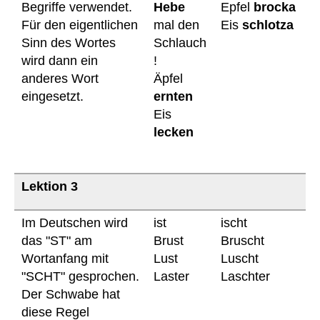
Begriffe verwendet.
Hebe
Epfel
brocka
Für den eigentlichen
mal den
Eis
schlotza
Sinn des Wortes
Schlauch
wird dann ein
!
anderes Wort
Äpfel
eingesetzt.
ernten
Eis
lecken
Lektion 3
Im Deutschen wird
ist
ischt
das "ST" am
Brust
Bruscht
Wortanfang mit
Lust
Luscht
"SCHT" gesprochen.
Laster
Laschter
Der Schwabe hat
diese Regel