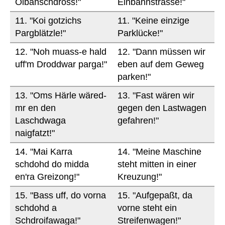
Oibahschdross!"
Einbahnstrasse!"
11. "Koi gotzichs
11. "Keine einzige
Pargblätzle!"
Parklücke!"
12. "Noh muass-e hald
12. "Dann müssen wir
uff'm Droddwar parga!"
eben auf dem Geweg
parken!"
13. "Oms Härle wäred-
13. "Fast wären wir
mr en den
gegen den Lastwagen
Laschdwaga
gefahren!"
naigfatzt!"
14. "Mai Karra
14. "Meine Maschine
schdohd do midda
steht mitten in einer
en'ra Greizong!"
Kreuzung!"
15. "Bass uff, do vorna
15. "Aufgepaßt, da
schdohd a
vorne steht ein
Schdroifawaga!"
Streifenwagen!"