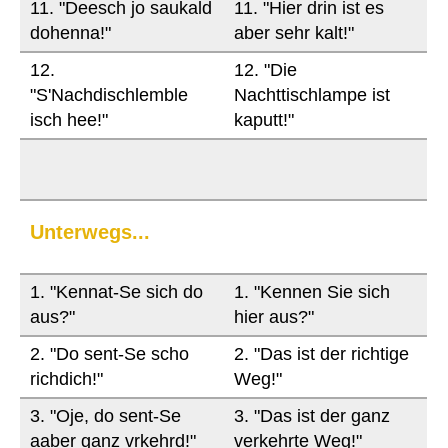
11. "Deesch jo saukald
11. "Hier drin ist es
dohenna!"
aber sehr kalt!"
12.
12. "Die
"S'Nachdischlemble
Nachttischlampe ist
isch hee!"
kaputt!"
Unterwegs...
1. "Kennat-Se sich do
1. "Kennen Sie sich
aus?"
hier aus?"
2. "Do sent-Se scho
2. "Das ist der richtige
richdich!"
Weg!"
3. "Oje, do sent-Se
3. "Das ist der ganz
aaber ganz vrkehrd!"
verkehrte Weg!"