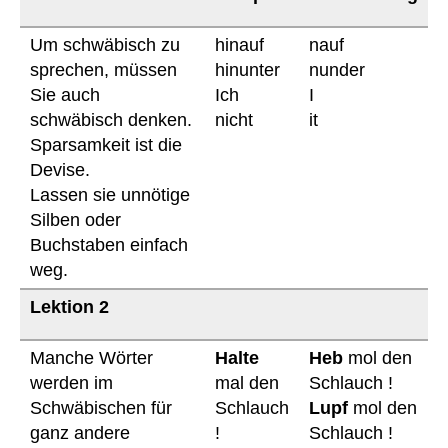
Um schwäbisch zu
hinauf
nauf
sprechen, müssen
hinunter
nunder
Sie auch
Ich
I
schwäbisch denken.
nicht
it
Sparsamkeit ist die
Devise.
Lassen sie unnötige
Silben oder
Buchstaben einfach
weg.
Lektion 2
Manche Wörter
Halte
Heb
mol den
werden im
mal den
Schlauch !
Schwäbischen für
Schlauch
Lupf
mol den
ganz andere
!
Schlauch !