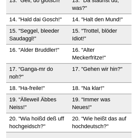
13. "Gell, do glotsch!"
13. "Da staunst du,
was?"
14. "Hald dai Gosch!"
14. "Halt den Mund!"
15. "Seggel, bleeder
15. "Trottel, blöder
Saudaggl!"
Idiot!"
16. "Alder Bruddler!"
16. "Alter
Meckerfritze!"
17. "Ganga-mr do
17. "Gehen wir hin?"
noh?"
18. "Ha-freile!"
18. "Na klar!"
19. "Älleweil Äbbes
19. "Immer was
Neiss!"
Neues!"
20. "Wia hoißd deß uff
20. "Wie heißt das auf
hochgeidsch?"
hochdeutsch?"