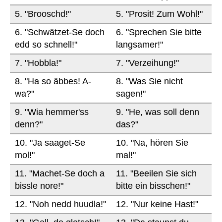
5. "Brooschd!"
5. "Prosit! Zum Wohl!"
6. "Schwätzet-Se doch
6. "Sprechen Sie bitte
edd so schnell!"
langsamer!"
7. "Hobbla!"
7. "Verzeihung!"
8. "Ha so äbbes! A-
8. "Was Sie nicht
wa?"
sagen!"
9. "Wia hemmer'ss
9. "He, was soll denn
denn?"
das?"
10. "Ja saaget-Se
10. "Na, hören Sie
mol!"
mal!"
11. "Machet-Se doch a
11. "Beeilen Sie sich
bissle nore!"
bitte ein bisschen!"
12. "Noh nedd huudla!"
12. "Nur keine Hast!"