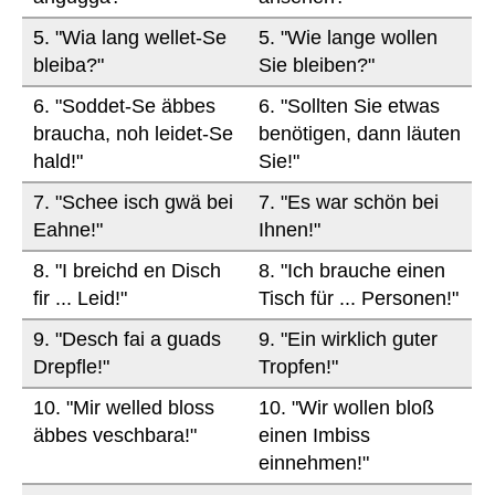
5. "Wia lang wellet-Se
5. "Wie lange wollen
bleiba?"
Sie bleiben?"
6. "Soddet-Se äbbes
6. "Sollten Sie etwas
braucha, noh leidet-Se
benötigen, dann läuten
hald!"
Sie!"
7. "Schee isch gwä bei
7. "Es war schön bei
Eahne!"
Ihnen!"
8. "I breichd en Disch
8. "Ich brauche einen
fir ... Leid!"
Tisch für ... Personen!"
9. "Desch fai a guads
9. "Ein wirklich guter
Drepfle!"
Tropfen!"
10. "Mir welled bloss
10. "Wir wollen bloß
äbbes veschbara!"
einen Imbiss
einnehmen!"