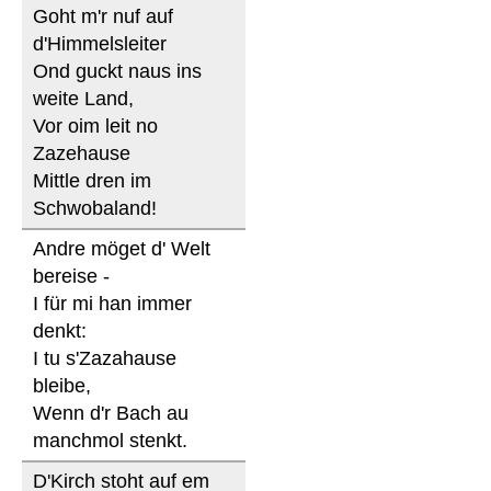
Goht m'r nuf auf
d'Himmelsleiter
Ond guckt naus ins
weite Land,
Vor oim leit no
Zazehause
Mittle dren im
Schwobaland!
Andre möget d' Welt
bereise -
I für mi han immer
denkt:
I tu s'Zazahause
bleibe,
Wenn d'r Bach au
manchmol stenkt.
D'Kirch stoht auf em