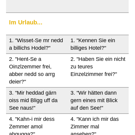
Im Urlaub...
1. "Wisset-Se mr nedd
1. "Kennen Sie ein
a billichs Hodel?"
billiges Hotel?"
2. "Hent-Se a
2. "Haben Sie ein nicht
Oinzlzemmer frei,
zu teures
abber nedd so arrg
Einzelzimmer frei?"
deier?"
3. "Mir heddad gärn
3. "Wir hätten dann
oiss mid Bligg uff da
gern eines mit Blick
See naus!"
auf den See!"
4. "Kahn-i mir dess
4. "Kann ich mir das
Zemmer amol
Zimmer mal
ahgugga?"
ansehen?"