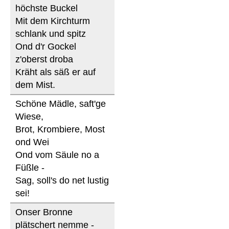
höchste Buckel
Mit dem Kirchturm
schlank und spitz
Ond d'r Gockel
z'oberst droba
Kräht als säß er auf
dem Mist.
Schöne Mädle, saft'ge
Wiese,
Brot, Krombiere, Most
ond Wei
Ond vom Säule no a
Füßle -
Sag, soll's do net lustig
sei!
Onser Bronne
plätschert nemme -