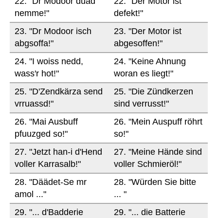
22. "Dr Modoor duad
22. "Der Motor ist
nemme!"
defekt!"
23. "Dr Modoor isch
23. "Der Motor ist
abgsoffa!"
abgesoffen!"
24. "I woiss nedd,
24. "Keine Ahnung
wass'r hot!"
woran es liegt!"
25. "D'Zendkärza send
25. "Die Zündkerzen
vrruassd!"
sind verrusst!"
26. "Mai Ausbuff
26. "Mein Auspuff röhrt
pfuuzged so!"
so!"
27. "Jetzt han-i d'Hend
27. "Meine Hände sind
voller Karrasalb!"
voller Schmieröl!"
28. "Däädet-Se mr
28. "Würden Sie bitte
amol ..."
... "
29. "... d'Badderie
29. "... die Batterie