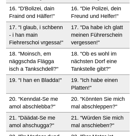
16. "D'Bolizei, dain
16. "Die Polizei, dein
Fraind ond Hälfer!"
Freund und Helfer!"
17. "I glaub, i schbenn
17. "Da habe ich glatt
- i han main
meinen Führerschein
Fiehrerschoi vrgessa!"
vergessen!"
18. "Moinsch, em
18. "Ob es wohl im
näggschda Flägga
nächsten Dorf eine
isch a Tankschdell?"
Tankstelle gibt?"
19. "I han en Bladda!"
19. "Ich habe einen
Platten!"
20. "Kenndat-Se me
20. "Könnten Sie mich
amol abschlebba?"
mal abschleppen?"
21. "Däädat-Se me
21. "Würden Sie mich
amol ahschugga?"
mal anschieben?"